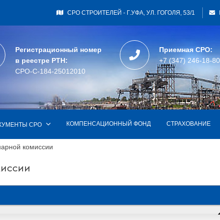
СРО СТРОИТЕЛЕЙ - Г.УФА, УЛ. ГОГОЛЯ, 53/1
Регистрационный номер
Приемная СРО:
в реестре РТН:
+7 (347) 246-18-80
СРО-С-184-25012010
КОМПЕНСАЦИОННЫЙ ФОНД
СТРАХОВАНИЕ
КУМЕНТЫ СРО
нарной комиссии
миссии